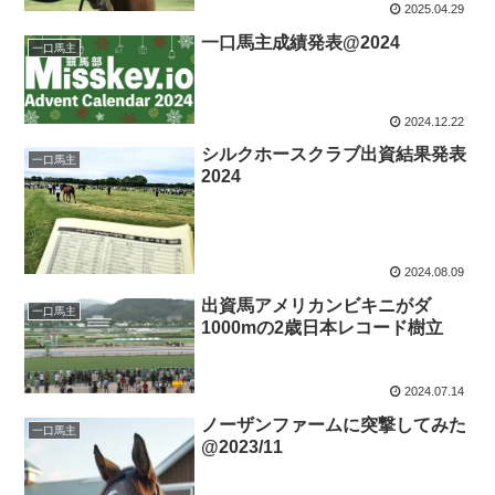
2025.04.29
一口馬主成績発表@2024
一口馬主
2024.12.22
シルクホースクラブ出資結果発表
一口馬主
2024
2024.08.09
出資馬アメリカンビキニがダ
一口馬主
1000mの2歳日本レコード樹立
2024.07.14
ノーザンファームに突撃してみた
一口馬主
@2023/11