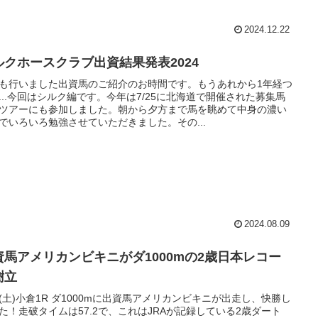
2024.12.22
ルクホースクラブ出資結果発表2024
も行いました出資馬のご紹介のお時間です。もうあれから1年経つ
...今回はシルク編です。今年は7/25に北海道で開催された募集馬
ツアーにも参加しました。朝から夕方まで馬を眺めて中身の濃い
でいろいろ勉強させていただきました。その...
2024.08.09
資馬アメリカンビキニがダ1000mの2歳日本レコー
樹立
13(土)小倉1R ダ1000mに出資馬アメリカンビキニが出走し、快勝し
た！走破タイムは57.2で、これはJRAが記録している2歳ダート