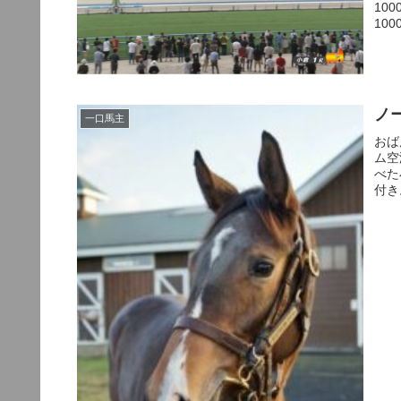
10
10
ノ
一口馬主
おば
ム空
べた
付き