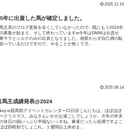
2025.12.24
025年に出資した馬が確定しました。
馬主系のブログ更新を全くしていなかったので...既にもう2024年
の募集が始まり、そして終わっていますw今年はDMMは出資せ
東サラとシルクのみの出資となりました。相変わらず自己満の駄
並べているだけですので、やることが無くて天...
2025.08.14
口馬主成績発表@2024
sskey.io競馬部アドベントカレンダー22日目こんにちは。ほぼほぼ
ークリスマス。みなさんいかがお過ごしでしょうか。今年の年末
の休日の揃いっぷり半端ないっすね。麻雀だったら役満ですよこ
ほぼ四暗刻でしょこれ。１週間以上休めま...