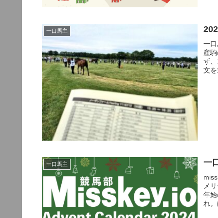
2
一口馬主
一口
産駒
ず、
文を
一
一口馬主
mi
メリ
年始
れ。