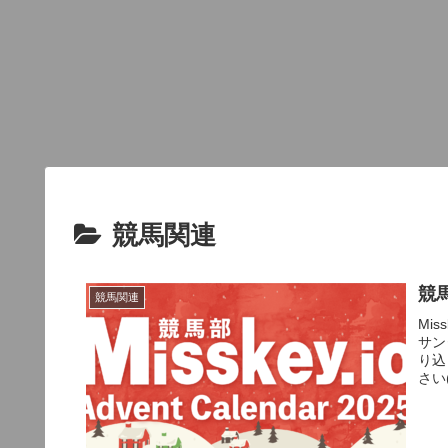
競馬関連
競
競馬関連
Mi
サン
り込
さい