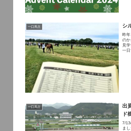
シ
一口馬主
昨年
のか
見学
一日
出
一口馬主
ド
7/
まし