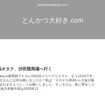
tonkatsudaisuki.com
とんかつ大好き.com
馬オタク、沙田競馬場へ行く
sskey.io競馬部アドカレ24日目メリークリスマス。もう12/24です。
タさんには何を願いましたか？私は「そろそろJRAから大金が振
まれますように」とお願いしました。サンタさん、私に帯をくだ
(他力本願今回は2025年12...