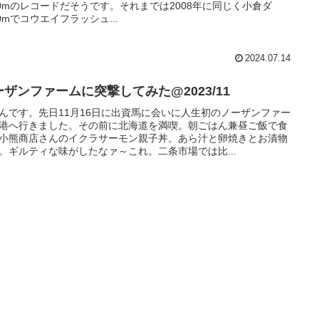
00mのレコードだそうです。それまでは2008年に同じく小倉ダ
00mでコウエイフラッシュ...
2024.07.14
ーザンファームに突撃してみた@2023/11
んです。先日11月16日に出資馬に会いに人生初のノーザンファー
港へ行きました。その前に北海道を満喫。朝ごはん兼昼ご飯で食
小熊商店さんのイクラサーモン親子丼。あら汁と卵焼きとお漬物
。ギルティな味がしたなァ～これ。二条市場では比...