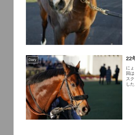
2
Diary
にょ
回は
スク
した