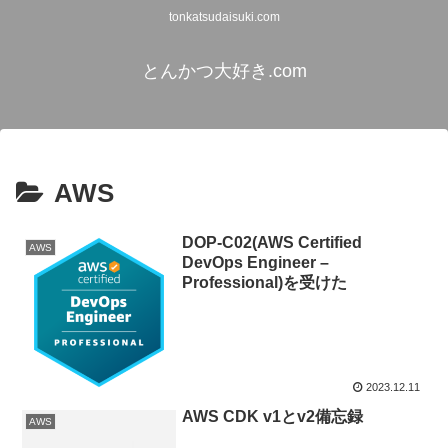
tonkatsudaisuki.com
とんかつ大好き.com
AWS
DOP-C02(AWS Certified
AWS
DevOps Engineer –
Professional)を受けた
2023.12.11
AWS CDK v1とv2備忘録
AWS